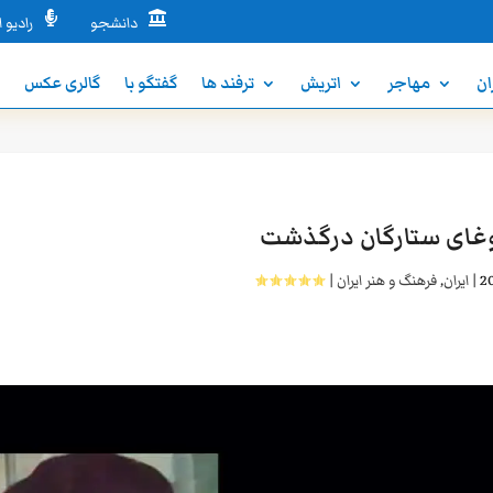


دانشجو
رادیو ا
ان
مهاجر
اتریش
ترفند ها
گفتگو با
گالری عکس
ن
غای ستارگان درگذشت
|
ایران
,
فرهنگ و هنر ایران
|