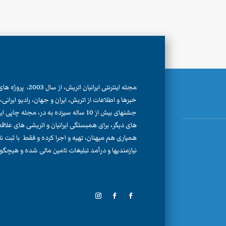
مجله اینترنتی ایرانیان اتری
خبرها و اطلاعات از اتریش، ایران و جهان، رادیو ایران
جشنهای بیش از 10 ساله سیزده به در، مجله چا
های دیگر، برای همبستگی ایرانیان و اتریشی های علاقه من
همیاری هم میهنان، تهیه و اجرا کرده و فقط با ثبت 
نیازمندیها و درآمد تبلیغات تامین مالی شده و هیچگون