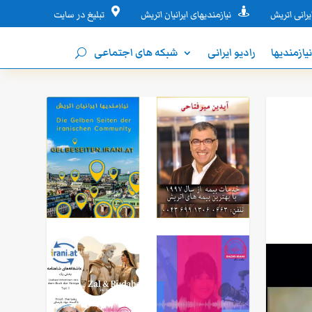


یرانی اتریش
نیازمندیهای ایرانیان اتریش
تبلیغ در سایت
یازمندیها
رادیو ایرانی
شبکه های اجتماعی