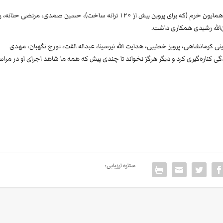
پروین در طول فعالیت هنری خود با آهنگسازان معروفی همچون همایون خرم (که برای پروین بیش از ۱۲۰ ترانه ساخت)، حسین صمدی، مرتضی حن
‌الله رشیدی همکاری داشت.
ینی کرمانشاهی، پرویز خطیبی، هدایت الله نیرسینا، عبداله الفت، تورج نگهبان، مهدی
ه نیز کار کرد. پروین در سال ۱۳۵۳ از کار خوانندگی کناره‌گیری کرد و دیگر هرگز نخواند تا چندی پیش که همه ما شاهد اجرای او در مر
ستاره ارزیابی: