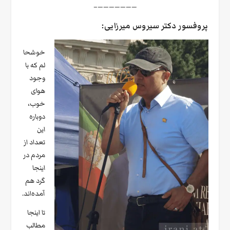
———————–
پروفسور دکتر سیروس میرزایی:
خوشحا
لم که با
وجود
هوای
خوب،
دوباره
این
تعداد از
مردم در
اینجا
گرد هم
آمده‌اند.
تا اینجا
مطالب