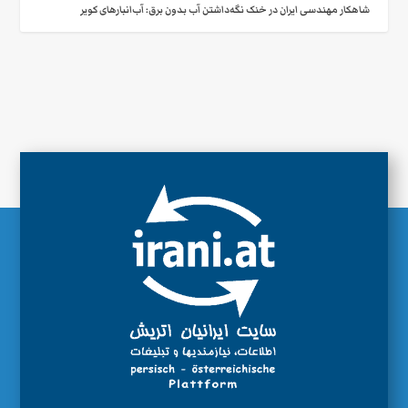
شاهکار مهندسی ایران در خنک نگه‌داشتن آب بدون برق: آب‌انبارهای کویر