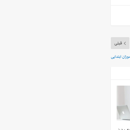
قبلی
زان ابتدایی
ه بدن