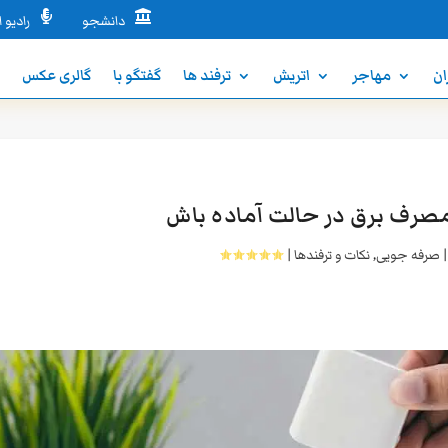


دانشجو
رادیو ا
ان
مهاجر
اتریش
ترفند ها
گفتگو با
گالری عکس
ن
صرف برق در حالت آماده باش
صرفه جویی
,
نکات و ترفندها
|