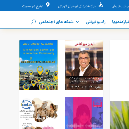


یرانی اتریش
نیازمندیهای ایرانیان اتریش
تبلیغ در سایت
یازمندیها
رادیو ایرانی
شبکه های اجتماعی