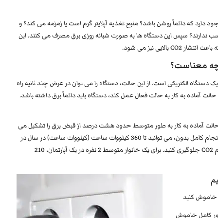
ود دارد که دائماً روشن باشد؟ منبع تغذیه آپلایتر گرم است یا زمزمه می کند؟ و
ب ندارند؟ سپس این دستگاه ها به صورت شبانه روزی برق مصرف می کنند. این
الایی نیز می شود.
 چه معناست؟
ستگاه الکتریکی است. از این حالت، دستگاه را می توان در عرض چند ثانیه راه
ز حالت آماده به کار به حالت فعال عمل کند، دستگاه باید دائماً برق داشته باشد.
 های غیرضروری از حالت آماده به کار به طور متوسط ​​حدود هشت درصد از قبض برق را تشکیل می
دهد. میانگین توان آماده به کار حدود 10 وات است. با انجام کامل بدون، می توانید تا 360 کیلووات ساعت (کیلووات ساعت) در سال در
یک خانه یک خانواده صرفه جویی کنید و از 170 کیلوگرم CO2 جلوگیری کنید. برای یک خانوار متوسط ​​2 نفره در یک آپارتمان، 210
م
ی خاموش کنید
رف برق، باید Standby را به طور کامل خاموش