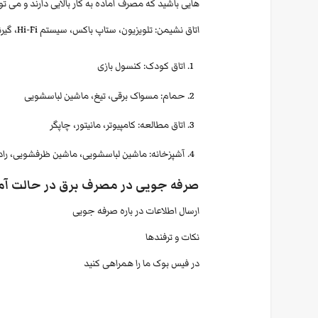
هایی باشید که مصرف آماده به کار بالایی دارند و می توا
اتاق نشیمن: تلویزیون، ستاپ باکس، سیستم Hi-Fi، گیرنده
اتاق کودک: کنسول بازی
حمام: مسواک برقی، تیغ، ماشین لباسشویی
اتاق مطالعه: کامپیوتر، مانیتور، چاپگر
آشپزخانه: ماشین لباسشویی، ماشین ظرفشویی، رادی
صرفه جویی در مصرف برق در حالت آم
ارسال اطلاعات در باره صرفه جویی
نکات و ترفندها
در فیس بوک ما را همراهی کنید