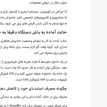
عنوان مثال در حوالی تعطیلات.
آیا چراغی در تلویزیون، سیستم استریو یا کنسول بازی وج
آیا مایکروویو و کامپیوترهای شخصی کلید خاموش مناس
نه تنها منجر به گران شدن قبض های برق می شود، بلکه باعث انتشار CO2 ب
حالت آماده به باش دستگاه دقیقا به
حالت آماده به کار به معنای وضعیت خاموش ظاهری یک د
اندازی کرد. آپلود وقت گیر لازم نیست. برای اینکه پرش ا
بنابراین برق مصرف می کند.
در یک خانوار متوسط ​​3 نفره، هزینه
کیلووات ساعت و 100 کیلوگرم CO2 است.
چگونه مصرف استندبای خود را کاهش دهی
مصرف برق در حالت آماده باش را می توانید به سادگ
برای صرفه جویی در مص