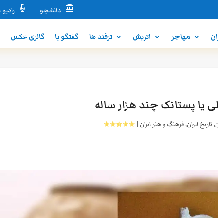


دانشجو
رادیو ا
ان
مهاجر
اتریش
ترفند ها
گفتگو با
گالری عکس
ن
 یا پستانک چند هزار ساله
ن
,
تاریخ ایران
,
فرهنگ و هنر ایران
|