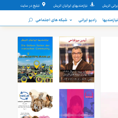


یرانی اتریش
نیازمندیهای ایرانیان اتریش
تبلیغ در سایت
یازمندیها
رادیو ایرانی
شبکه های اجتماعی