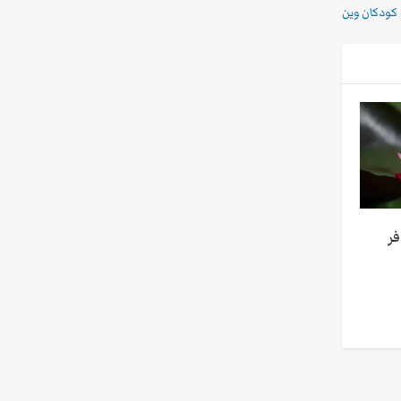
 کودکان وین
ر