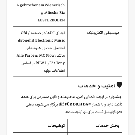
gebrochenem Wienerisch با
Aliosha Biz، و
LUSTERBODEN
موسیقی الکترونیک
اجرای DJها در صحنه OBI /
kronehit Electronic Music؛
احتمال حضور هنرمندانی
مانند Alle Farben، MC Flow،
Fät Tony و REW I بر اساس
اطلاعات اولیه
🛡️ امنیت و خدمات
جشنواره بر ایجاد فضایی امن، محترمانه و قابل دسترس برای همه
تأکید دارد و با شعار
#dif FÜR DICH DA
برگزار می‌شود؛ یعنی
«دوناواینسل‌فست برای تو اینجاست».
بخش خدمات
توضیحات