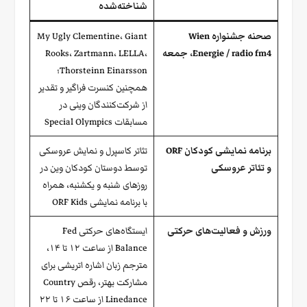
شناخته‌شده
صحنه جشنواره Wien
My Ugly Clementine، Giant
Energie / radio fm4، جمعه
Rooks، Zartmann، LELLA،
Thorsteinn Einarsson؛
همچنین کنسرت فراگیر و تقدیر
از شرکت‌کنندگان وینی در
مسابقات Special Olympics
برنامه نمایشی کودکان ORF
تئاتر کاسپرل و نمایش عروسکی
و تئاتر عروسکی
توسط دوستان کودکان وین در
روزهای شنبه و یکشنبه، همراه
با برنامه نمایشی ORF Kids
ورزش و فعالیت‌های حرکتی
ایستگاه‌های حرکتی Fed
Balance از ساعت ۱۲ تا ۱۴،
مترجم زبان اشاره اتریشی برای
مشارکت بهتر، رقص Country
Linedance از ساعت ۱۶ تا ۲۲