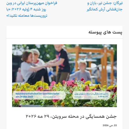
تیرگان: جشن تیر، باران و
فراخوان میهن‌پرستان ایرانی در وین
جان‌فشانی آرش کمانگیر
روز شنبه ۴ ژوئیه ۲۰۲۶: «با
تروریست‌ها معامله نکنید!»
پست های پیوسته
جشن همسایگی در محله سرویتن، ۲۹ مه ۲۰۲۶
22. می 2026