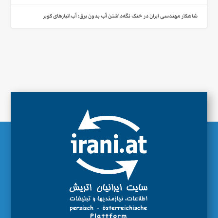
شاهکار مهندسی ایران در خنک نگه‌داشتن آب بدون برق: آب‌انبارهای کویر