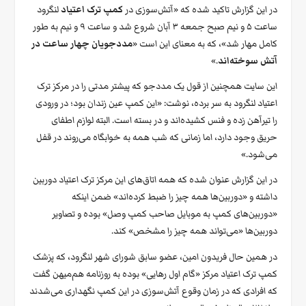
در این گزارش تاکید شده که «آتش‌سوزی در
کمپ ترک اعتیاد
لنگرود
ساعت ۵ و نیم صبح جمعه ۳ آبان شروع شد و ساعت ۹ و نیم به طور
کامل مهار شد»، که به معنای این است «
مددجویان چهار ساعت در
آتش سوخته‌اند
.»
این سایت همچنین از قول یک مددجو که پیشتر مدتی را در مرکز ترک
اعتیاد لنگرود به سر برده، نوشت: «این کمپ عین زندان بود؛ در ورودی
را تیرآهن زده و فنس کشیده‌اند و در بسته است. البته لوازم اطفای
حریق وجود دارد، اما زمانی که شب همه به خوابگاه می‌روند در قفل
می‌شود.»
در این گزارش عنوان شده که همه اتاق‌های این مرکز ترک اعتیاد دوربین‌
داشته و «دوربین‌ها همه چیز را ضبط کرده‌اند» ضمن اینکه
«دوربین‌های کمپ به موبایل صاحب کمپ وصل» بوده و تصاویر
دوربین‌ها «می‌تواند همه چیز را مشخص» کند.
در همین حال فریدون امین، عضو سابق شورای شهر لنگرود، که پزشک
کمپ ترک اعتیاد مرکز «گام اول رهایی» بوده به روزنامه هم‌میهن گفت
که افرادی که در زمان وقوع آتش‌سوزی در این کمپ نگهداری می‌شدند