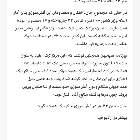
« از ۲۲ ساله تا ۵۰ ساله» بوده‌اند.
در حالی که مجموع جان‌باختگان و مصدومان این آتش‌سوزی بنابر آمار
اعلام وزیر کشور «۴۹ نفر ، شامل ۳۲ جان‌باخته و ۱۷ مصدوم» بوده
است، فریدون امین، پزشک کمپ ترک اعتیاد مرکز «گام اول رهایی»، در
این مصاحبه گفته که «در این کمپ حدود ۴۲ نفر معتاد به مواد
مخدر تحت درمان» قرار داشتند.
روزنامه هم‌میهن همچنین نوشت که «این مرکز ترک اعتیاد به‌عنوان
ماده ۱۵ قانون مبارزه با مواد مخدر، یعنی ترک اعتیاد داوطلبانه»
فعالیت می‌کرد اما «قوانین ترک اعتیاد مراکز ماده ۱۶، یعنی مراکز ترک
اجباری برای این مکان در نظر گرفته شده بود» و به همین دلیل
مددجویان هنگام وقوع ‌آتش‌سوزی «نتوانستند از ساختمان بیرون
بروند.چون درها به‌گفته منابع آگاه، قفل بود.»
جان باختن ۳۲ نفر در آتش‌سوزی مرکز ترک اعتیاد لنگرود
بیشتر در:
رادیو فردا