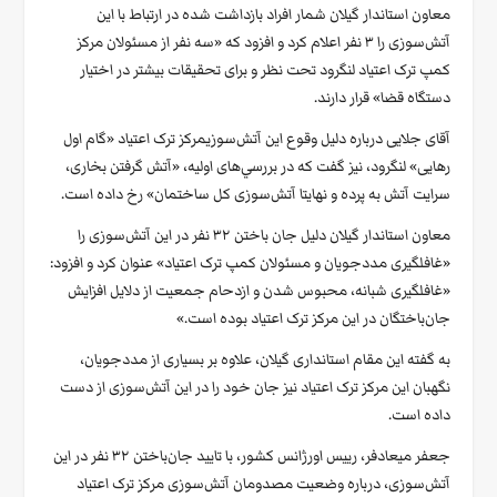
معاون استاندار گیلان شمار افراد بازداشت شده در ارتباط با این
آتش‌سوزی را ۳ نفر اعلام کرد و افزود که «سه نفر از مسئولان مرکز
کمپ ترک اعتیاد لنگرود تحت نظر و برای تحقیقات بیشتر در اختیار
دستگاه قضا» قرار دارند.
آقای جلایی درباره دلیل وقوع این آتش‌سوزیمرکز ترک اعتیاد «گام اول
رهایی» لنگرود، نیز گفت که در بررسي‌های اوليه، «آتش گرفتن بخاری،
سرايت آتش به پرده و نهايتا آتش‌سوزی كل ساختمان» رخ داده است.
معاون استاندار گیلان دلیل جان باختن ۳۲ نفر در این آتش‌سوزی را
«غافلگیری مددجويان و مسئولان‌ كمپ ترک اعتیاد» عنوان کرد و افزود:
«غافلگیری شبانه، محبوس شدن و ازدحام جمعيت از دلايل افزايش
جان‌باختگان در اين مركز ترک اعتياد بوده است.»
به گفته این مقام استانداری گیلان، علاوه بر بسیاری از مددجويان،
نگهبان اين مركز ترک اعتیاد نيز جان خود را در اين آتش‌سوزی از دست
داده است.
جعفر ميعادفر، رييس اورژانس كشور، با تایید جان‌باختن ۳۲ نفر در این
آتش‌سوزی، درباره وضعيت مصدومان آتش‌سوزی مرکز ترک اعتیاد