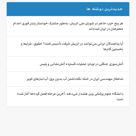
جدیدترین نوشته ها
هر پنج حزب حاضر در شورای ملی اتریش، به‌طور مشترک خواستار پایان فوری اعدام
معترضان در ایران شده‌اند
آیا پناهندگان ایرانی می‌توانند در اتریش شرکت تأسیس کنند؟ حقوق، شرایط و
نخستین گام‌ها
آتش‌سوزی جنگلی در لوباو: عملیات گسترده آتش‌نشانی و پلیس
شاهکار مهندسی ایران در خنک نگه‌داشتن آب بدون برق: آب‌انبارهای کویر
دانشگاه علوم پزشکی وین هشدار می‌دهد: آخرین مرحله فصل گرده‌ها آغاز شده
است