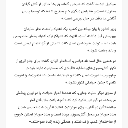
موکول کرد اما گفت که «برخی گمانه زنی‌ها حاکی از آتش گرفتن
بخاری» است و «عوامل دیگری هم مطرح شده که توسط پلیس
آگاهی به دقت در حال بررسی است.»
وزیر کشور با بیان اینکه این کمپ ترک اعتیاد را تحت نظر سازمان
بهزیستی قرار داشته است، افزود که «مراکز ترک اعتیاد بخش خصوصی
باید به مسئولیت خودشان عمل کنند که یکی از آنها نظام ایمنی است
و باید رعایت شود.»
در همین حال اسدالله عباسی، استاندار گیلان، گفت: برای جلوگیری از
تکرار آتش‌سوزی‌های مشابه «افرادی که مسئولیت دارند باید در
چارچوب مقررات عمل کنند» و «وظیفه ماست که نظارت‌ها را تقویت
کنیم تا چنین حوادثی تکرار نشود.»
از سوی دیگر سایت جنایی، که عمدتا اخبار حوادث را در ایران پوشش
می‌دهد، در گزارشی تاکید کرد که «آنچه باعث بالا رفتن آمار
جانباختگان در آتش‌سوزی مرکز ترک اعتیاد لنگرود شد «حبس شدن
مددجویان در محل آتش‌سوزی بوده است و مددجویان امکان خروج
از ساختمان کمپ را نداشتند و همگی زنده زنده سوختند.»