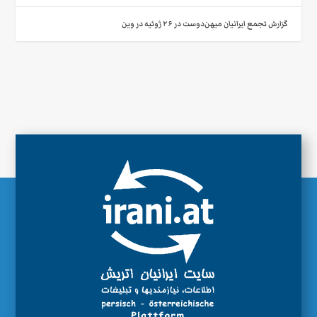
گزارش تجمع ایرانیان میهن‌دوست در ۲۶ ژوئیه در وین