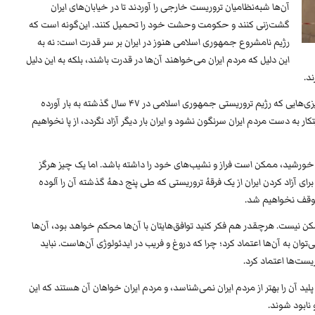
آن‌ها شبه‌نظامیان تروریست خارجی را آوردند تا در خیابان‌های ایران
گشت‌زنی کنند و حکومت وحشت خود را تحمیل کنند. این‌گونه است که
رژیم نامشروع جمهوری اسلامی هنوز در ایران بر سر قدرت است: نه به
این دلیل که مردم ایران می‌خواهند آن‌ها در قدرت باشند، بلکه به این دلیل
د.
اما مبارزهٔ ما پایان نخواهد یافت. ما در برابر تمام خون‌ریزی‌هایی که رژیم تروریستی جمهوری اسلامی در ۴۷ سال گذشته به بار آورده
 به دست مردم ایران سرنگون نشود و ایران بار دیگر آزاد نگردد، از پا نخواهیم
 و خورشید، ممکن است فراز و نشیب‌های خود را داشته باشد. اما یک چیز هرگز
برای آزاد کردن ایران از یک فرقهٔ تروریستی که طی پنج دههٔ گذشته آن را آلوده
 متوقف نخواهیم شد.
ممکن نیست. هرچقدر هم فکر کنید توافق‌هایتان با آن‌ها محکم خواهد بود، آن‌ها
توان به آن‌ها اعتماد کرد؛ چرا که دروغ و فریب در ایدئولوژی آن‌هاست. نباید
یست‌ها اعتماد کرد.
 آن را بهتر از مردم ایران نمی‌شناسد، و مردم ایران خواهان آن هستند که این
 نابود شوند.