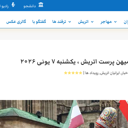


دانشجو
رادیو ا
ان
مهاجر
اتریش
ترفند ها
گفتگو با
گالری عکس
ن
رست اتریش ، یکشنبه ۷ یونی ۲۰۲۶
خبار
,
ایرانیان اتریش
,
رویداد ها
|