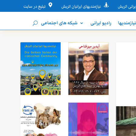


یرانی اتریش
نیازمندیهای ایرانیان اتریش
تبلیغ در سایت
یازمندیها
رادیو ایرانی
شبکه های اجتماعی