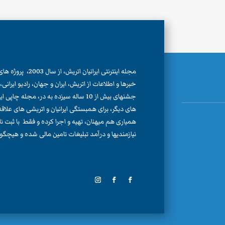
مجله اینترنتی ایرانیان اتری
خبرها و اطلاعات از اتریش، ایران و جهان، رادیو ایران
جشنهای بیش از 10 ساله سیزده به در، مجله چا
های دیگر، برای همبستگی ایرانیان و اتریشی های علاقه من
همیاری هم میهنان، تهیه و اجرا کرده و فقط با ثبت 
نیازمندیها و درآمد تبلیغات تامین مالی شده و هیچگون