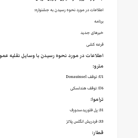
اطلاعات در مورد نحوه رسیدن به جشنواره:
برنامه
خبرهای جدید
قرعه کشی
اطلاعات در مورد نحوه رسیدن با وسایل نقلیه عموم
مترو:
U1: توقف Donauinsel
U6: توقف هندلسکی
تراموا:
31: پل فلوریدسدورف
33: فردریش انگلس پلاتز
قطار: