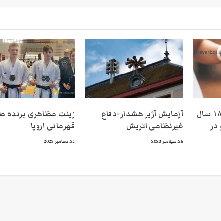
ممنوعیت ازدواج زیر ۱۸ سال
آزمایش آژیر هشدار-دفاع
زینت مظاهری برنده ط
در
غیرنظامی اتریش
قهرمانی اروپا
26. سپتامبر 2023
22. دسامبر 2023