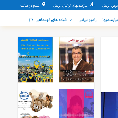


یرانی اتریش
نیازمندیهای ایرانیان اتریش
تبلیغ در سایت
یازمندیها
رادیو ایرانی
شبکه های اجتماعی