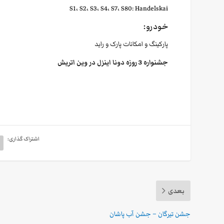
S1، S2، S3، S4، S7، S80: Handelskai
خودرو:
پارکینگ و امکانات پارک و راید
جشنواره 3 روزه دونا اینزل در وین اتریش
اشتراک گذاری:
بعدی
جشن تیرگان – جشن آب پاشان