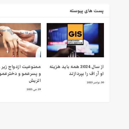
پست های پیوسته
از سال 2024 همه باید هزینه
او آر اف را بپردازند
و پسرعمو و دخترعمو 
اتریش
30. نوامبر 2023
29. می 2025