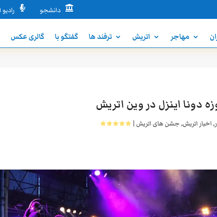


دانشجو
رادیو ا
ان
مهاجر
اتریش
ترفند ها
گفتگو با
گالری عکس
ن
ر
,
اخبار اتریش
,
جشن های اتریش
|