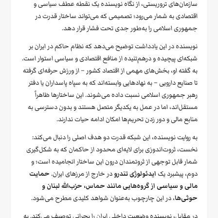
سازمان‌های تروریستی، از نگاه نویسنده یک نقطه عطف سیاسی و
اقتصادی به شمار می‌رود؛ تصمیمی که می‌تواند ساختار قدرت در
جمهوری اسلامی را به‌طور جدی تحت فشار قرار دهد.
نویسنده در این یادداشت توضیح می‌دهد که نظام حاکم در ایران بر
شبکه‌ای پیچیده و درهم‌تنیده از منافع اقتصادی و سیاسی استوار است.
به گفته او، بخش‌های مهمی از اقتصاد کشور – از ورزش حرفه‌ای گرفته
تا صنایع دارویی – به نهادهایی وابسته‌اند که به سپاه پاسداران یا دفتر
رهبر جمهوری اسلامی نسبت داده می‌شوند. این ساختارها ظاهراً
مستقل‌اند، اما در عمل به یکدیگر متصل هستند و بدون دسترسی به
منابع مالی و دور زدن تحریم‌ها امکان ادامه حیات ندارند.
به روایت نویسنده، این شبکه قدرت دو هدف اصلی را دنبال می‌کند:
نخست، ثروت‌اندوزی برای لایه‌ای محدود از حاکمان که به شکل‌گیری
شمار قابل توجهی از ثروتمندان درون این ساختار انجامیده است؛ و
دوم، پیشبرد یک
ایدئولوژی تندرو
در خارج از مرزهای ایران.
حمایت
مالی و سیاسی از گروه‌هایی مانند حماس، حزب‌الله لبنان و
حوثی‌ها
، در این چارچوب به‌عنوان شواهد کلیدی مطرح می‌شود.
در مقابل، نویسنده وضعیت داخلی ایران را بحرانی توصیف می‌کند. به