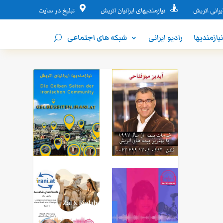


یرانی اتریش
نیازمندیهای ایرانیان اتریش
تبلیغ در سایت
یازمندیها
رادیو ایرانی
شبکه های اجتماعی