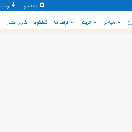


دانشجو
رادیو ا
ان
مهاجر
اتریش
ترفند ها
گفتگو با
گالری عکس
ن