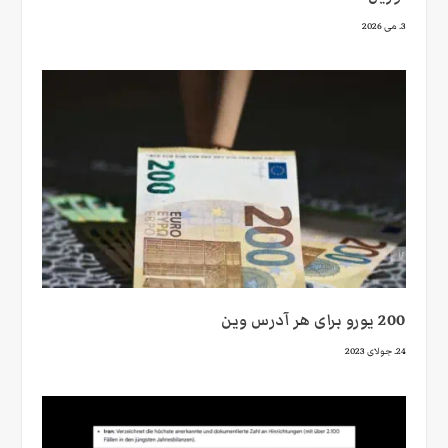
3. می 2026
200 یورو برای هر آدرس وین
24. جولای 2023