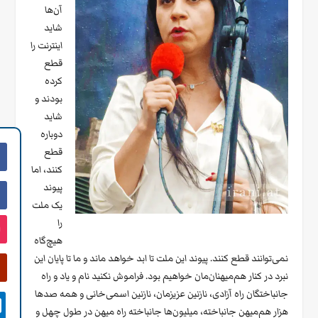
آن‌ها
شاید
اینترنت را
قطع
کرده
بودند و
شاید
دوباره
قطع
کنند، اما
پیوند
یک ملت
را
هیچ‌گاه
نمی‌توانند قطع کنند. پیوند این ملت تا ابد خواهد ماند و ما تا پایان این
نبرد در کنار هم‌میهنان‌مان خواهیم بود. فراموش نکنید نام و یاد و راه
جانباختگان راه آزادی، نازنین عزیزمان، نازنین اسمی‌خانی و همه صدها

هزار هم‌میهن جانباخته، میلیون‌ها جانباخته راه میهن در طول چهل و