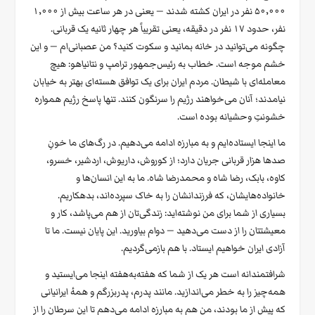
۵۰٬۰۰۰ نفر در ایران کشته شدند — یعنی در هر ساعت بیش از ۱٬۰۰۰
نفر، حدود ۱۷ نفر در دقیقه، یعنی تقریباً هر چهار ثانیه یک قربانی.
چگونه می‌توانید در خانه بمانید و سکوت کنید؟ من عصبانی‌ام — و این
خشم موجه است. خطاب به رئیس‌جمهور ترامپ و نتانیاهو: هیچ
معامله‌ای با شیطان. مردم ایران برای یک توافق هسته‌ای بهتر به خیابان
نیامدند؛ آنان می‌خواهند رژیم را سرنگون کنند. تنها پاسخ رژیم همواره
خشونتِ وحشیانه بوده است.
ما اینجا ایستاده‌ایم و به مبارزه ادامه می‌دهیم. در رگ‌های ما خونِ
صدها هزار قربانی جریان دارد؛ از کوروش، داریوش، اردشیر، خسرو،
کاوه، بابک، رضا شاه و محمدرضا شاه. ما به این انسان‌ها و
خانواده‌هایشان، که فرزندانشان را به خاک سپرده‌اند، بدهکاریم.
بسیاری از شما برای من نوشته‌اید: زندگی‌تان از هم می‌پاشد، کار و
معیشتتان را از دست می‌دهید — دوام بیاورید. این پایان نیست. ما تا
آزادی ایران خواهیم ایستاد. با هم بازمی‌گردیم.
شرافتمندانه است هر یک از شما که هفته‌به‌هفته اینجا می‌ایستید و
همه‌چیز را به خطر می‌اندازید. مانند پدرم، پدربزرگم و همهٔ ایرانیانی
که پیش از ما بودند، من هم به مبارزه ادامه می‌دهم تا این سرطان را از