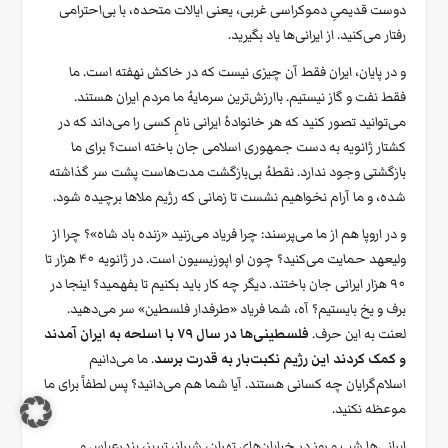
دوست قدیمیِ دموکراسی غربی، یعنی ایالات متحده، با بی‌احترامی
رفتار می‌کنید. از ایرانی‌ها یاد بگیرید.
و در پایان، ایران فقط آن چیزی نیست که در خاکش نهفته است. ما
فقط نفت و گاز نیستیم. باارزش‌ترین سرمایهٔ ما مردم ایران هستند.
می‌توانید تصور کنید که هر خانوادهٔ ایرانی نامِ کسی را می‌داند که در
کشتار ژانویه به دست جمهوری اسلامی جان باخته است؟ برای ما
بازگشتی وجود ندارد. نقطهٔ بی‌بازگشت مدت‌هاست پشت سر گذاشته
شده، و ما آرام نخواهیم نشست تا زمانی که رژیم ملاها برچیده شود.
و در اروپا هم از ما می‌پرسند: چرا فریاد می‌زنید «زنده باد شاه»؟ چرا از
ولیعهد حمایت می‌کنید؟ چون او اپوزیسیون است. در ژانویه ۴۰ هزار تا
۹۰ هزار ایرانی جان باختند. دیگر چه کار باید بکنیم تا بفهمید؟ اینجا در
برف و یخ بایستیم؟ آه، شما فریاد «طرفدار فلسطین» سر می‌دهید.
لعنت به این حرف.
فلسطینی‌ها در سال ۷۹ با اسلحه به ایران آمدند
و کمک کردند این رژیم نکبت‌بار به قدرت برسد
. ما می‌دانیم
اسلام‌گرایان چه کسانی هستند. آیا شما هم می‌دانید؟ پس لطفاً برای ما
موعظه نکنید.
ایرانی‌ها شب و روز در خیابان‌های تهران، شیراز، تبریز، بندرعباس و