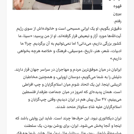
قهوه
بیرون
رفتم.
دقیق‌تر بگویم، او یک ایرانیِ مسیحی است و خانواده‌اش از سوی رژیم
آیت‌الله‌ها مورد آزار و تبعیض قرار گرفته‌اند. او از من پرسید: «سینا، ما
کشور بزرگی داریم، می‌دانی؟ اما نمی‌توانیم به آن برگردیم. چرا؟ ما
ادبیات، شعر، هنر، تاریخ، موسیقی، فرهنگ و خلاصه هرچه بخواهی
داریم.»
ایرانیان در میان موفق‌ترین مردم و مهاجران در سراسر جهان قرار دارند.
دلیلش را به شما می‌گویم، دوستان اروپایی، و همچنین مخاطبان
اتریشی اینجا. این یک اتحاد شوم میان اسلام‌گرایان و چپ افراطی
است. همان پدیده‌ای که امروز در میان جماعت طرفدار فلسطین
می‌بینیم، ۴۷ سال پیش هم در ایران دیدیم، وقتی چپ‌گرایان و
اسلام‌گرایان علیه شاهِ سکولار متحد شدند.
ایران دیکتاتوری نبود. این حرف‌ها چرند است. شاید این روایتی باشد که
اینجا و آنجا پخش می‌شود. ایران، برای روشن بودن، یک سلطنت
مشروطهٔ پارلمانی بود، مثل بریتانیا، مثل نروژ، مثل هلند. شما چه فکر