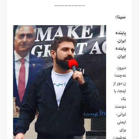
—————————
سینا:
پاینده
ایران.
پاینده
ایران.
دیروز،
نه‌چندا
ن دور از
اینجا، با
یک
دوست
ایرانی-
ارمنی
برای
نوشیدن