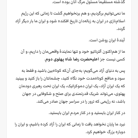
گذشته مستقیماً مسئول مرگ آنان بوده است.
ما نمی‌توانیم برگردیم، و هم برنخواهیم گشت تا زمانی که این رژیم
اسلام‌نازی در ایران به زباله‌دان تاریخ افکنده شود و ایران ما بار دیگر آزاد
گردد.
آیندهٔ ایران روشن است.
ما از هم‌اکنون آلترناتیو خود و تنها نمایندهٔ واقعی‌مان را داریم، و آن
کسی نیست جز
اعلیحضرت رضا شاه پهلوی دوم
.
پس به دنیای آزاد می‌گویم: به‌جای آن‌که کوتاه‌بین باشید و فقط به
سود و منافع کوتاه‌مدت خود نگاه کنید، چشمانتان را باز کنید و ببینید
که یک ایران آزاد، یک ایران دموکراتیک، یک ایران تحت رهبری دودمان
پهلوی، می‌تواند شریک قدرتمندی برای صلح و شکوفایی در جهان
باشد، نه رژیمی که ترور را در سراسر جهان صادر می‌کند.
در کنار ایران بایستید و در کنار مردم ایران بایستید.
نبرد ما پایان نخواهد یافت تا زمانی که ایران را آزاد کرده باشیم، و ایران را
دوباره بزرگ خواهیم کرد.