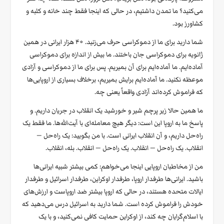
می‌کنید؟ ما تمدن داشتیم، در حالی که اینجا فقط چند خانه و کلبه و
کشاورز بود.
شما دارید برای ما از دموکراسی حرف می‌زنید. ۴۰ هزار ایرانی در همین
ژانویه برای دموکراسی جان باختند. ما بیش از اندازه برای دموکراسی
آماده‌ایم. ما آماده‌ایم برای آن بمیریم. پس برای ما از دموکراسی و آزادی
موعظه نکنید. ما آماده‌ایم برایش بمیریم، برخلاف بسیاری از اروپایی‌ها
که فراموش کرده‌اند آزادی واقعاً یعنی چه.
ما همین حالا زیر پرچم شیر و خورشید یک انقلاب در جریان داریم. و
پاسخ ما به اروپا این است: دیگر هیچ معامله‌ای با آیت‌الله‌ها. ما فقط یک
راه‌حل داریم، و آن انقلاب ایرانی است. با من بگویید: یک راه‌حل —
انقلاب. یک راه‌حل — انقلاب. یک راه‌حل — انقلاب. بله، انقلاب.
من از مخاطبان اروپایی اینجا می‌خواهم: کمی بیشتر شبیه ایرانی‌ها
باشید. ایرانی‌ها طرفدار اروپا، طرفدار اوکراین، طرفدار اسرائیل و طرفدار
ایالات متحده هستند، در حالی که اروپا بیشتر ضد اروپاست و ارزش‌های
خودش را فراموش کرده است. شما دارید به اسرائیل درس می‌دهید که
با اسلام‌گرایان چه کند، از اوکراین حمایت کافی نمی‌کنید، و با یک