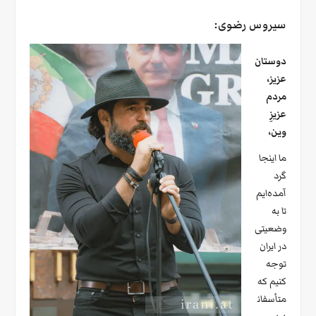
سیروس رضوی:
دوستان
عزیز،
مردم
عزیزِ
وین،
ما اینجا
گرد
آمده‌ایم
تا به
وضعیتی
در ایران
توجه
کنیم که
متأسفان