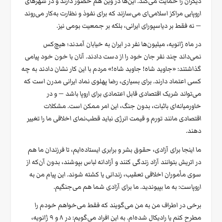
دیگران را حمایت می‌کند. این‌ها در وین هم حضور دارند و در شهرهای
اروپایی مراکز اسلامی‌ای می‌سازند که برای نفوذ و نظارت به‌کار می‌روند
— نه فقط بر دیاسپورای ایرانی، بلکه بر جمعیت بومی نیز.
در ماه ژانویه، میلیون‌ها نفر در ایران به خیابان آمدند؛ هیچ‌کس
نمی‌داند چند نفر جان خود را از دست دادند. آنان با خون خود پیامی
گذاشتند: «جاوید شاه! جاوید شاه!» مردم با این کار نشان دادند به چه
کسی اعتماد دارند. برای بسیاری، رضا پهلوی نماد ایرانی مدرن است که
می‌تواند شریک اقتصادی قابل اعتمادی برای اروپا باشد — و در
خاورمیانه‌ای باثبات، بدون جنگ، این امر ممکن است. مشکلات
اقتصادی مانند تورم و قیمت انرژی نباید قطب‌نمای اخلاقی ما را تغییر
دهند.
ما اینجا برای آزادی، حقوق بشر و برابری ایستاده‌ایم، تا فرزندان ما هم
در اتریش بتوانند آزاد زندگی کنند و آزادانه لباس بپوشند، بدون آن‌که از
سوی مأموران اخلاقی تعقیب، زندانی یا کشته شوند. این پیام من به
اروپاست: به ما بپیوندید. ما برای آزادی شما هم می‌جنگیم.
برخی در اطراف من به من می‌گویند که فقط می‌خواهم خودم را
مطرح کنم یا رادیکال شده‌ام. به این افراد می‌گویم: در ۸ و ۹ ژانویه،