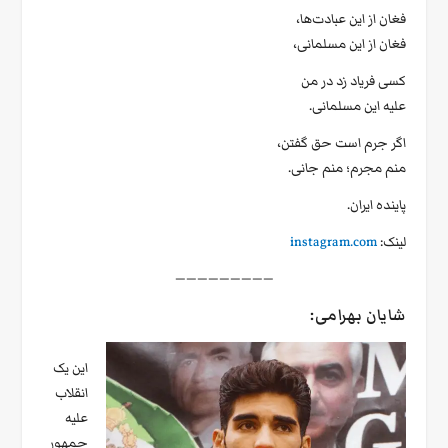
فغان از این عبادت‌ها،
فغان از این مسلمانی،
کسی فریاد زد در من
علیه این مسلمانی.
اگر جرم است حق گفتن،
منم مجرم؛ منم جانی.
پاینده ایران.
لینک:
instagram.com
—————————
شایان بهرامی:
این یک
انقلاب
علیه
جمهور