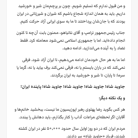
و من قبول ندارم که تسلیم شویم. چون بر پرچم‌مان شیر و خورشید
داریم. باید به همان اندازه شجاع باشیم که شیران و شیرزنانی در ایران
بودند که با جان‌شان پرداختند تا ما به سوی ایرانی آزاد حرکت کنیم.
جناب رئیس‌جمهور ترامپ و آقای نتانیاهو، ممنون بابت آن‌چه تا کنون
انجام داده‌اید. اما با جمهوری اسلامی نمی‌شود معامله کرد. فقط
تضاد را به آینده می‌اندازید. ادامه دهید.
اما ما به هر حال خودمان ادامه می‌دهیم، تا ایران آزاد شود. فرقی
نمی‌کند که در باران بایستم یا نه، فرقی نمی‌کند برف بیاید یا نه، گرما یا
سرما: تا پایان، تا شیر و خورشید به ایران برگردند.
جاوید شاه! جاوید شاه! جاوید شاه! جاوید شاه! پاینده ایران!
و یک نکته دیگر:
هر کس بگوید رضا پهلوی رهبر اپوزیسیون ما نیست، ببخشید خانم‌ها و
آقایان اگر لحظه‌ای مراعات آداب را کنار بگذارم، باید دهانش را ببندد.
مردم ایران که در دو روز اوایل سال حدود ۵۰٬۰۰۰ نفر در ایران کشته
شدند، فریاد «جاوید شاه» سر دادند.