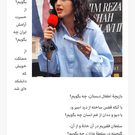
بگویم؟
از
حسرت
آرامش
ایران چه
بگویم؟
از
مملکت
خویش
که
دانشکد
ه‌ای شد
بازیچهٔ اطفال دبستان، چه بگویم؟
با آنکه قفس ساخته از درد اسیر و،
با دیو و ددان از غم انسان چه بگویم؟
سلطان فقیریم در آن خانهٔ و از آن،
گنجینه در سلطهٔ ماران، چه بگویم؟