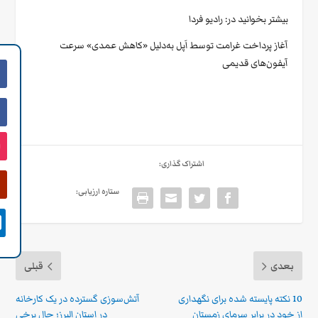
بیشتر بخوانید در:
رادیو فردا
آغاز پرداخت غرامت توسط اَپل به‌دلیل «کاهش عمدی» سرعت
آیفون‌های قدیمی
اشتراک گذاری:
ستاره ارزیابی:

بعدی
قبلی
10 نکته پایسته شده برای نگهداری
آتش‌سوزی گسترده در یک کارخانه
از خود در برابر سرمای زمستان
در استان البرز؛ حال برخی