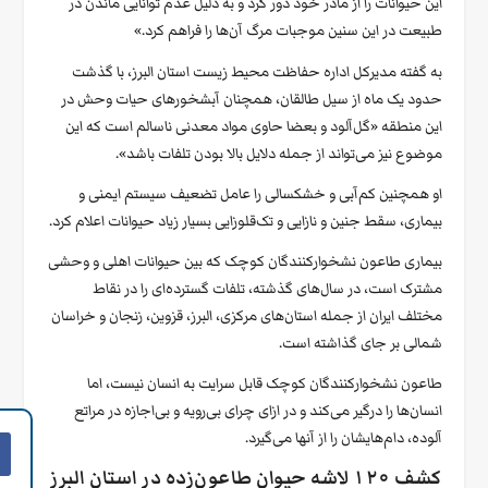
این حیوانات را از مادر خود دور کرد و به دلیل‌ عدم توانایی ماندن در
طبیعت در این سنین موجبات مرگ آن‌ها را فراهم کرد.»
به گفته مدیرکل اداره حفاظت محیط زیست استان البرز، با گذشت
حدود یک ماه از سیل طالقان، همچنان آبشخورهای حیات وحش در
این منطقه «گل‌آلود و بعضا حاوی مواد معدنی ناسالم است که این
موضوع نیز می‌تواند از جمله دلایل بالا بودن تلفات باشد».
او همچنین کم‌آبی و خشکسالی را عامل تضعیف سیستم ایمنی و
بیماری، سقط جنین و نازایی و تک‌قلوزایی بسیار زیاد حیوانات اعلام کرد.
بیماری طاعون نشخوارکنندگان کوچک که بین حیوانات اهلی و وحشی
مشترک است، در سال‌های گذشته، تلفات گسترده‌ای را در نقاط
مختلف ایران از جمله استان‌های مرکزی، البرز، قزوین، زنجان و خراسان
شمالی بر جای گذاشته است.
طاعون نشخوارکنندگان کوچک قابل سرایت به انسان نیست، اما
انسان‌ها را درگیر می‌کند و در ازای چرای بی‌رویه و بی‌اجازه در مراتع
آلوده، دام‌هایشان را از آنها می‌گیرد.
کشف ۱۲۰ لاشه حیوان طاعون‌زده در استان البرز