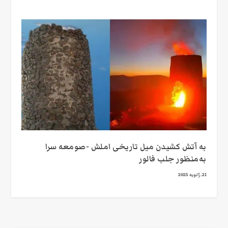
به آتش کشیدن میل تاریخی املش -صومعه سرا
به‌منظور جلب فالور
21. ژانویه 2025