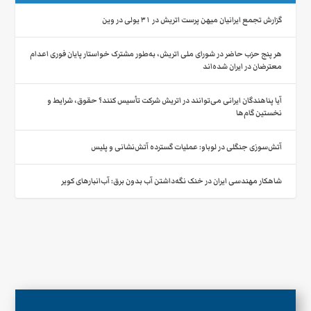
گزارش تجمع ایرانیان میهن‌ پرست اتریش در ۳۱ یولی در وین
هر پنج حزب حاضر در شورای ملی اتریش، به‌طور مشترک خواستار پایان فوری اعدام
معترضان در ایران شده‌اند
آیا پناهندگان ایرانی می‌توانند در اتریش شرکت تأسیس کنند؟ حقوق، شرایط و
نخستین گام‌ها
آتش‌سوزی جنگلی در لوباو: عملیات گسترده آتش‌نشانی و پلیس
شاهکار مهندسی ایران در خنک نگه‌داشتن آب بدون برق: آب‌انبارهای کویر