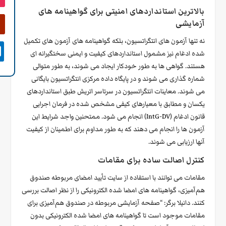
بالاترین استانداردهای امنیتی برای گواهینامه های
آزمایشی
نه تنها آزمون های انتگراتسیون، بلکه گواهینامه های آزمون های تکمیل

شده ادغام نیز مشمول استانداردهای کیفیت و ایمنی سختگیرانه ای
هستند. گواهی ها به طور خودکار ایجاد می شوند، به طور متوالی
شماره گذاری می شوند و در پایگاه داده مرکزی انتگراتسیون بایگانی
می شوند. معاینات انتگراتسیون در سرتاسر اتریش طبق استانداردهای
یکسان و مطابق با معیارهای کیفی مشخص شده در فرمان اجرایی
قانون ادغام (IntG-DV) انجام می شود. ممتحنین واجد شرایط این
آزمون ها را انجام می دهند که به طور مداوم برای اطمینان از کیفیت
آنها ارزیابی می شوند.
کنترل اصالت ساده برای مقامات
مقامات می توانند با استفاده از سایت
تأیید امضای
مربوطه صندوق
هم‌آمیزی، گواهینامه های امضا شده الکترونیکی را از نظر اصالت بررسی
کنند. دانیلا برگر: “صفحه آزمایشی مربوطه در صندوق هم‌آمیزی برای
مقامات موجود است تا گواهینامه های امضا شده الکترونیکی بدون